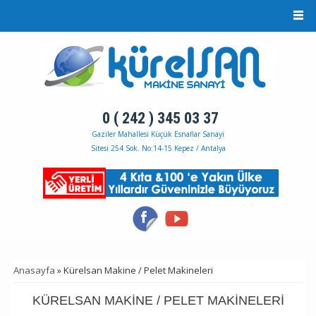
Ana içeriğe atla
0 ( 242 ) 345 03 37
Gaziler Mahallesi Küçük Esnaflar Sanayi
Sitesi 254 Sok. No:14-15 Kepez / Antalya
Anasayfa
» Kürelsan Makine / Pelet Makineleri
BURADASINIZ
KÜRELSAN MAKINE / PELET MAKINELERI