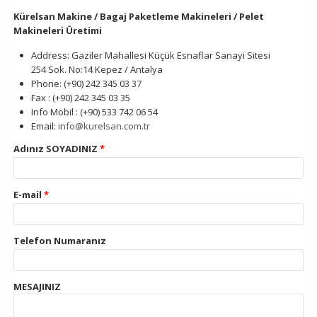
Kürelsan Makine / Bagaj Paketleme Makineleri / Pelet
Makineleri Üretimi
Address: Gaziler Mahallesi Küçük Esnaflar Sanayi Sitesi
254 Sok. No:14 Kepez / Antalya
Phone: (+90) 242 345 03 37
Fax : (+90) 242 345 03 35
Info Mobil : (+90) 533 742 06 54
Email:
info@kurelsan.com.tr
Adınız SOYADINIZ
*
E-mail
*
Telefon Numaranız
MESAJINIZ