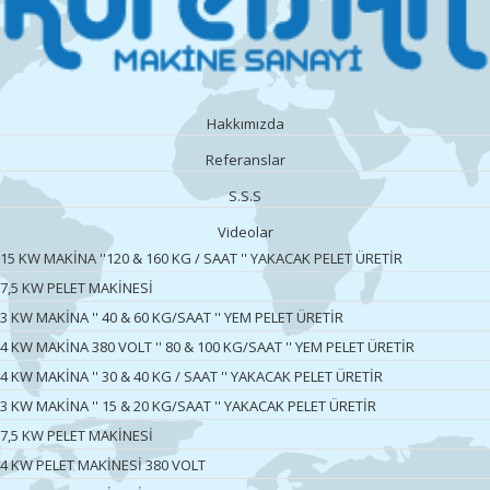
Hakkımızda
Referanslar
S.S.S
Videolar
15 KW MAKİNA ''120 & 160 KG / SAAT '' YAKACAK PELET ÜRETİR
7,5 KW PELET MAKİNESİ
3 KW MAKİNA '' 40 & 60 KG/SAAT '' YEM PELET ÜRETİR
4 KW MAKİNA 380 VOLT '' 80 & 100 KG/SAAT '' YEM PELET ÜRETİR
4 KW MAKİNA '' 30 & 40 KG / SAAT '' YAKACAK PELET ÜRETİR
3 KW MAKİNA '' 15 & 20 KG/SAAT '' YAKACAK PELET ÜRETİR
7,5 KW PELET MAKİNESİ
4 KW PELET MAKİNESİ 380 VOLT