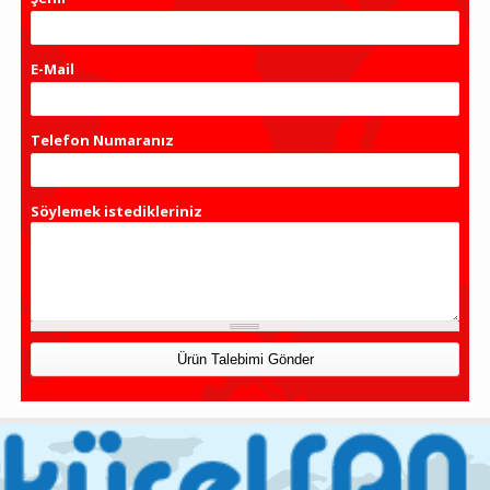
E-Mail
*
Telefon Numaranız
*
Söylemek istedikleriniz