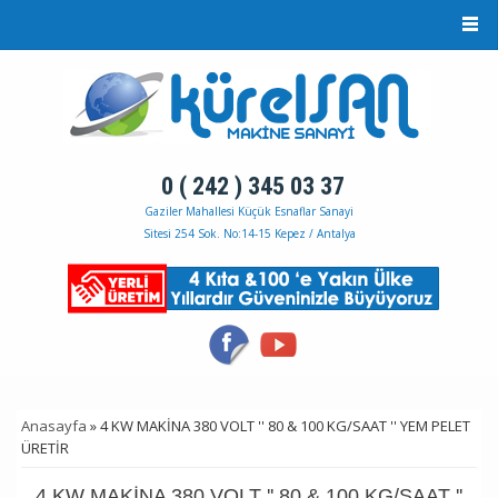
Ana içeriğe atla
0 ( 242 ) 345 03 37
Gaziler Mahallesi Küçük Esnaflar Sanayi
Sitesi 254 Sok. No:14-15 Kepez / Antalya
Anasayfa
» 4 KW MAKİNA 380 VOLT '' 80 & 100 KG/SAAT '' YEM PELET
BURADASINIZ
ÜRETİR
4 KW MAKİNA 380 VOLT '' 80 & 100 KG/SAAT ''