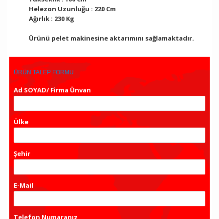
Helezon Uzunluğu : 220 Cm
Ağırlık : 230 Kg
Ürünü pelet makinesine aktarımını sağlamaktadır.
ÜRÜN TALEP FORMU
Ad SOYAD/ Firma Ünvan
*
Ülke
Şehir
*
E-Mail
*
Telefon Numaranız
*