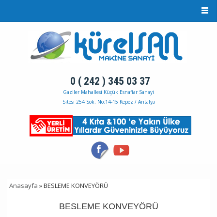
Ana içeriğe atla
0 ( 242 ) 345 03 37
Gaziler Mahallesi Küçük Esnaflar Sanayi
Sitesi 254 Sok. No:14-15 Kepez / Antalya
Anasayfa
» BESLEME KONVEYÖRÜ
BURADASINIZ
BESLEME KONVEYÖRÜ