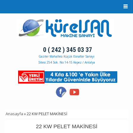
Ana içeriğe atla
0 ( 242 ) 345 03 37
Gaziler Mahallesi Küçük Esnaflar Sanayi
Sitesi 254 Sok. No:14-15 Kepez / Antalya
Anasayfa
» 22 KW PELET MAKİNESİ
BURADASINIZ
22 KW PELET MAKİNESİ