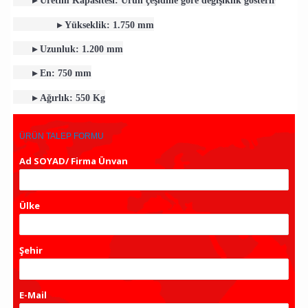
▸
Üretim Kapasitesi: Ürün çeşidine göre değişiklik gösterir
▸
Yükseklik:
1.750 mm
▸
Uzunluk:
1.200 mm
▸
En:
750 mm
▸
Ağırlık: 5
50 Kg
ÜRÜN TALEP FORMU
Ad SOYAD/ Firma Ünvan
*
Ülke
Şehir
*
E-Mail
*